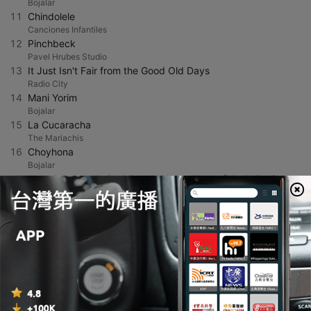
Bojalar
11
Chindolele
Canciones Infantiles
12
Pinchbeck
Pavel Hrubes Studio
13
It Just Isn't Fair from the Good Old Days
Radio City
14
Mani Yorim
Bojalar
15
La Cucaracha
The Mariachis
16
Choyhona
Bojalar
17
Horn Concerto in D Major, K. 412: I. Allegro (Music Box)
オルゴールサウンド J-POP
18
Balada (Tché Tchéréré Tché)
Collectif Métissé
19
Lean and Clean 3:51
The Music Bakery
20
愛苗
南星樂團
21
Rasa Sayang
Lisa Ono