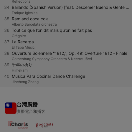
Reflections
34
Bailando (Spanish Version) [feat. Descemer Bueno & Gente de Zona]
Enrique Iglesias
35
Ram and coca cola
Alberto Barcelata orchestra
36
Tout ce que l'on dit mais qu'on ne fait pas
Grégoire
37
La Recarga
El Tapa Music
38
Ouverture Solennelle "1812,", Op. 49: Overture 1812 - Finale
Gothenburg Symphony Orchestra & Neeme Järvi
39
千年の祈り
Himekami
40
Musica Para Cocinar Dance Challenge
Jincheng Zhang
台灣廣播
廣播電台和播客