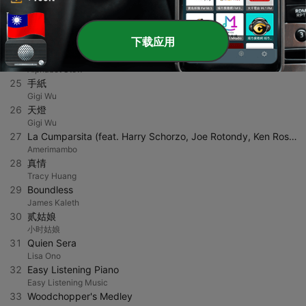
22
台灣囝仔
男子漢樂團
23
Schools Out
下载应用
Kai Panschow
24
Handprints
Alphabet Stew
25
手紙
Gigi Wu
26
天燈
Gigi Wu
27
La Cumparsita (feat. Harry Schorzo, Joe Rotondy, Ken Rosser, Nick Ariondo, Ramon Stagnaro, Roberto Fernández, and Russell Bond)
Amerimambo
28
真情
Tracy Huang
29
Boundless
James Kaleth
30
贰姑娘
小时姑娘
31
Quien Sera
Lisa Ono
32
Easy Listening Piano
Easy Listening Music
33
Woodchopper's Medley