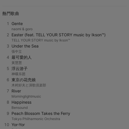
熱門歌曲
1
Gente
naomi & goro
2
Easter (feat. TELL YOUR STORY music by Ikson™)
TELL YOUR STORY music by Ikson™
3
Under the Sea
張中立
4
最可愛的人
黃慧慧
5
浮云游子
神碟乐团
6
東京の花売娘
木村好夫と演歌倶楽部
7
River
Morninglightmusic
8
Happiness
Bensound
9
Peach Blossom Takes the Ferry
Tokyo Philharmonic Orchestra
10
Yor-Yor