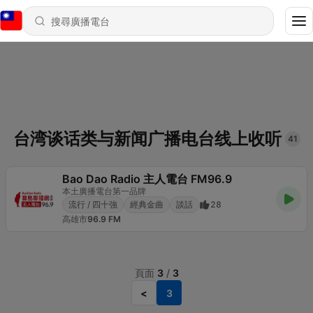
台湾谈话类与新闻广播电台线上收听
41
Bao Dao Radio 主人電台 FM96.9
本土廣播電台第一品牌
流行 / 四十強
經典金曲
談話
28
高雄市
96.9 FM
頁面
3
/
3
<
3