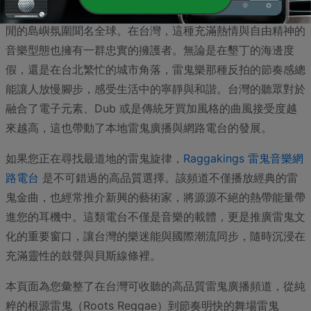
雷鬼音樂（Reggae）源自牙買加，以其獨特的重音節奏與悠
閒的島嶼氛圍聞名全球。在台灣，這種充滿熱情與自由精神的
音樂型態也擁有一群忠實的擁護者。無論是在墾丁的海邊度
假，還是在台北繁忙的城市角落，雷鬼樂那種反拍的節奏感總
能讓人放慢腳步，感受生活中的寧靜與和諧。台灣的聽眾對於
融合了電子元素、Dub 或是傳統牙買加風格的曲風接受度越
來越高，這也帶動了本地雷鬼廣播與網路電台的發展。
如果您正在尋找最道地的雷鬼旋律，
Raggakings 雷鬼音樂網
路電台
是不可錯過的高品質選擇。該頻道不僅播放經典的雷
鬼金曲，也經常推介新興的藝術家，將源源不絕的熱帶能量帶
進您的耳機中。這類電台不僅是音樂的載體，更是推廣雷鬼文
化的重要窗口，讓台灣的樂迷能與國際潮流同步，隨時沉浸在
充滿靈性的鼓聲與貝斯線條裡。
本頁面為您彙整了在台灣可收聽的高品質雷鬼廣播頻道，從純
粹的根源雷鬼（Roots Reggae）到節奏明快的舞場雷鬼