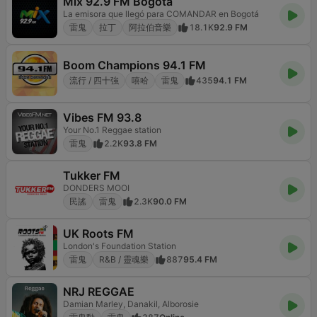
Mix 92.9 FM Bogotá
La emisora que llegó para COMANDAR en Bogotá
雷鬼
拉丁
阿拉伯音樂
18.1K
92.9 FM
Boom Champions 94.1 FM
流行 / 四十強
嘻哈
雷鬼
435
94.1 FM
Vibes FM 93.8
Your No.1 Reggae station
雷鬼
2.2K
93.8 FM
Tukker FM
DONDERS MOOI
民謠
雷鬼
2.3K
90.0 FM
UK Roots FM
London's Foundation Station
雷鬼
R&B / 靈魂樂
887
95.4 FM
NRJ REGGAE
Damian Marley, Danakil, Alborosie