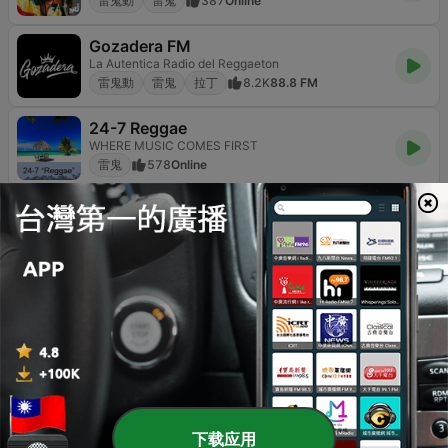
雷鬼動
雷鬼
387
Online
Gozadera FM
La Autentica Radio del Reggaeton
雷鬼動
雷鬼
拉丁
8.2K
88.8 FM
24-7 Reggae
WHERE MUSIC COMES FIRST
雷鬼
578
Online
GoMoseley Radio
The Sound of Now
雷鬼
R&B / 靈魂樂
Online
Planeta Reggae
Aqui todo mundo é igual brother
雷鬼
2.3K
Online
下载应用