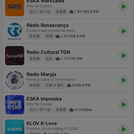
ESKA Warszawa
Hity Na Czasie
流行 / 四十強
基督教
7.9K
105.6 FM
Rádio Renascença
É tudo o que precisa de ouvir.
基督教
新聞
3.3K
103.4 FM
Radio Cultural TGN
基督教
福音
2.1K
730 AM
Radio Maryja
Katolicki Głos w Twoim domu
基督教
宗教 & 靈性
3K
98.0 FM
ESKA Impreska
Hity Na Czasie
流行 / 四十強
基督教
620
Online
KLOV K-Love
Positive, Encouraging, K-LOVE.