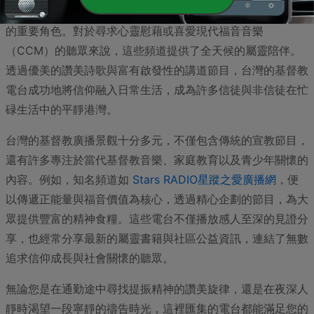
在台灣，基督教廣播電台一直扮演著傳遞福音、分享愛與希望
的重要角色。對於尋求心靈慰藉或喜愛現代福音音樂
（CCM）的聽眾來說，這些頻道提供了全天候的屬靈陪伴。
透過優美的讚美詩歌與富有啟發性的講道節目，台灣的基督教
電台成功地將信仰融入日常生活，成為許多信徒與非信徒在忙
碌生活中的平靜港灣。
台灣的基督教廣播景觀十分多元，不僅包含傳統的宣教節目，
還有許多專注於當代基督教音樂、家庭教育以及青少年關懷的
內容。例如，知名頻道如
Stars RADIO星蹤之愛廣播網
，便
以傳遞正能量與福音價值為核心，透過精心企劃的節目，為大
眾提供豐富的精神食糧。這些電台不僅播放感人至深的見證分
享，也經常分享最新的屬靈書籍與社區公益資訊，連結了無數
追求信仰成長與社會關懷的聽眾。
無論您是在通勤途中尋找提振精神的讚美旋律，還是在夜深人
靜時渴望一段寧靜的禱告時光，這裡匯集的電台都能滿足您的