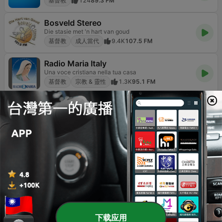
基督教
124
89.3 FM
Bosveld Stereo
Die stasie met 'n hart van goud
基督教
成人當代
9.4K
107.5 FM
Radio Maria Italy
Una voce cristiana nella tua casa
基督教
宗教 & 靈性
1.3K
95.1 FM
Gospel FM
Jesus em Primeiro Lugar
基督教
福音
4.7K
90.1 FM
Phalaphala FM
Ri na 'nwi misi yothe
基督教
新聞
文化與教育
8K
107.8 FM
下载应用